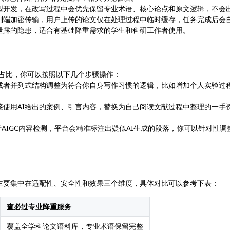
型开发，在改写过程中会优先保留专业术语、核心论点和原文逻辑，不会
到端加密传输，用户上传的论文仅在处理过程中临时缓存，任务完成后会
泄露的隐患，适合有基础降重需求的学生和科研工作者使用。
考占比，你可以按照以下几个步骤操作：
总或者并列式结构调整为符合你自身写作习惯的逻辑，比如增加个人实验过
。
接使用AI给出的案例、引言内容，替换为自己阅读文献过程中整理的一手
）进行AIGC内容检测，平台会精准标注出疑似AI生成的段落，你可以针对性调
主要集中在适配性、安全性和效果三个维度，具体对比可以参考下表：
查必过专业降重服务
覆盖全学科论文语料库，专业术语保留完整